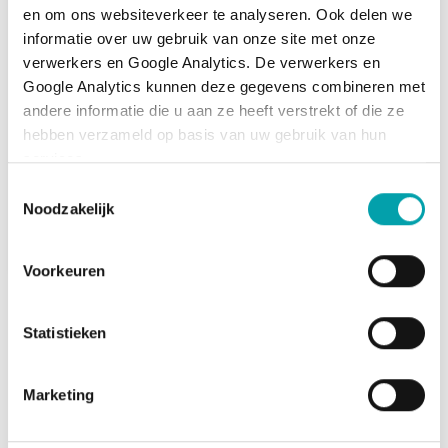
en om ons websiteverkeer te analyseren. Ook delen we 
informatie over uw gebruik van onze site met onze 
verwerkers en Google Analytics. De verwerkers en 
Google Analytics kunnen deze gegevens combineren met 
andere informatie die u aan ze heeft verstrekt of die ze 
hebben verzameld op basis van uw gebruik van hun 
services.
Toestemmingsselectie
Noodzakelijk
Voorkeuren
Belangrijk: zorg dat je gegevens
Statistieken
altijd kloppen!
Verandert je inkomen, mailadres of telefoonnummer?
Marketing
Of het aantal personen met wie je in huis woont? Pas je
inschrijving dan aan. Zo voorkom je dat je een huis