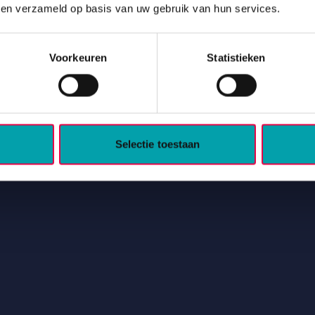
bben verzameld op basis van uw gebruik van hun services.
Drentse woningcorporaties en hun 11 huurdersorgani
Voorkeuren
Statistieken
ningcorporaties.
Selectie toestaan