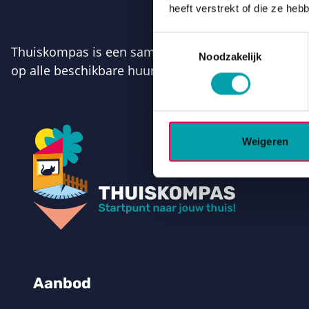
heeft verstrekt of die ze he
Toestemmingsselectie
Thuiskompas is een samenwerkingsverband van de 9 
Noodzakelijk
op alle beschikbare huurhuizen van de Drentse wo
Weigeren
Aanbod