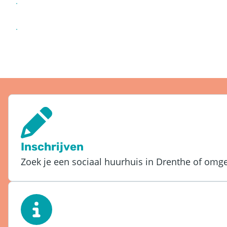
Overzicht woningcorporaties van Thuisko
Overzicht huurdersorganisaties
Inschrijven
Zoek je een sociaal huurhuis in Drenthe of omgevi