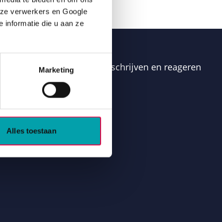
nze verwerkers en Google 
informatie die u aan ze 
saties. Je kunt je hier inschrijven en reageren
Marketing
Alles toestaan