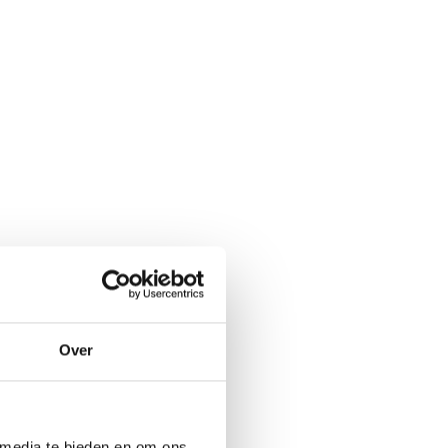
Over
 media te bieden en om ons 