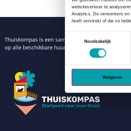
websiteverkeer te analyseren
Analytics. De verwerkers en
heeft verstrekt of die ze he
Toestemmingsselectie
Thuiskompas is een samenwerkingsverband van de 9 
Noodzakelijk
op alle beschikbare huurhuizen van de Drentse wo
Weigeren