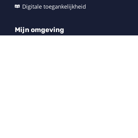
Digitale toegankelijkheid
Mijn omgeving
Inloggen
Gebruikersnaam vergeten
Wachtwoord vergeten
Contact
Contact