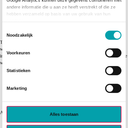
Google Analytics kunnen deze gegevens combineren met 
andere informatie die u aan ze heeft verstrekt of die ze 
hebben verzameld op basis van uw gebruik van hun 
services.
Toestemmingsselectie
Noodzakelijk
Thuiskompas is een samenwerkingsverband van de 9 Drentse
woningcorporaties en hun 11 huurdersorganisaties. Je kunt je hier
Voorkeuren
inschrijven en reageren op alle beschikbare huurhuizen van de Drentse
woningcorporaties.
Statistieken
Marketing
Aanbod
Alles toestaan