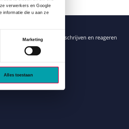
nze verwerkers en Google 
informatie die u aan ze 
saties. Je kunt je hier inschrijven en reageren
Marketing
Alles toestaan