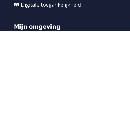
Digitale toegankelijkheid
Mijn omgeving
Inloggen
Gebruikersnaam vergeten
Wachtwoord vergeten
Contact
Contact