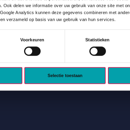
. Ook delen we informatie over uw gebruik van onze site met o
 Google Analytics kunnen deze gegevens combineren met andere 
bben verzameld op basis van uw gebruik van hun services.
Drentse woningcorporaties en hun 11 huurdersorgani
Voorkeuren
Statistieken
ningcorporaties.
Selectie toestaan