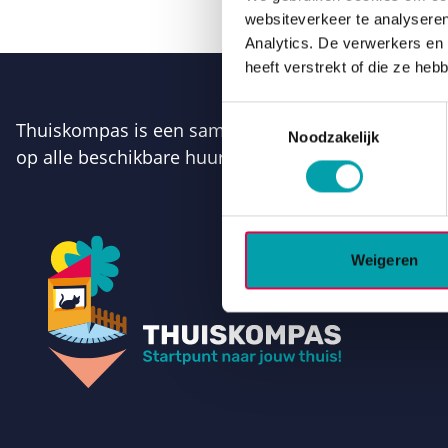
websiteverkeer te analyseren
Analytics. De verwerkers en
heeft verstrekt of die ze he
Toestemmingsselectie
Thuiskompas is een samenwerkingsverband van de 9 
Noodzakelijk
op alle beschikbare huurhuizen van de Drentse wo
Weigeren